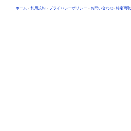
ホーム
-
利用規約
-
プライバシーポリシー
-
お問い合わせ
-
特定商取