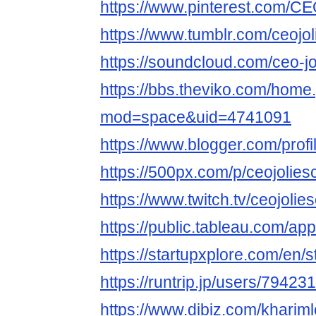
https://www.pinterest.com/CE
https://www.tumblr.com/ceojo
https://soundcloud.com/ceo-jo
https://bbs.theviko.com/home
mod=space&uid=4741091
https://www.blogger.com/pro
https://500px.com/p/ceojolies
https://www.twitch.tv/ceojolie
https://public.tableau.com/app
https://startupxplore.com/en/s
https://runtrip.jp/users/794231
https://www.dibiz.com/kharim