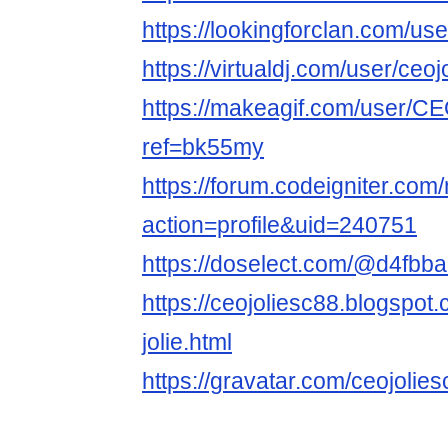
https://lookingforclan.com/us
https://virtualdj.com/user/ceoj
https://makeagif.com/user/C
ref=bk55my
https://forum.codeigniter.co
action=profile&uid=240751
https://doselect.com/@d4fb
https://ceojoliesc88.blogspot
jolie.html
https://gravatar.com/ceojolie