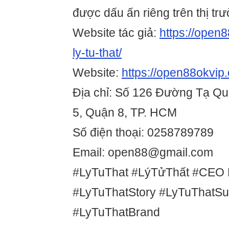
được dấu ấn riêng trên thị tr
Website tác giả:
https://open8
ly-tu-that/
Website:
https://open88okvip.
Địa chỉ: Số 126 Đường Tạ Q
5, Quận 8, TP. HCM
Số điện thoại: 0258789789
Email: open88@gmail.com
#LyTuThat #LýTửThất #CEO 
#LyTuThatStory #LyTuThatS
#LyTuThatBrand