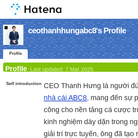
ceothanhhungabc8's Profile
Profile
Profile
Last updated:
7 Mar 2025
Self introduction
CEO Thanh Hưng là người đứ
nhà cái ABC8
, mang đến sự p
công cho nền tảng cá cược tr
kinh nghiệm dày dặn trong n
giải trí trực tuyến, ông đã tạ