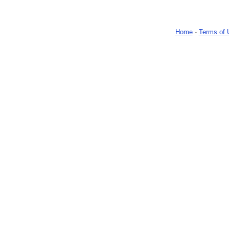
Home
-
Terms of 