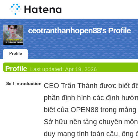
ceotranthanhopen88's Profile
Profile
Profile
Last updated:
Apr 19, 2026
Self introduction
CEO Trấn Thành được biết đ
phần định hình các định hướn
biệt của OPEN88 trong mảng gi
Sở hữu nền tảng chuyên môn
duy mang tính toàn cầu, ông 