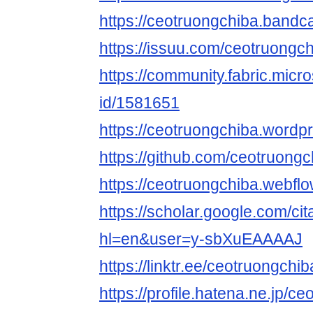
https://ceotruongchiba.band
https://issuu.com/ceotruongc
https://community.fabric.micr
id/1581651
https://ceotruongchiba.wordp
https://github.com/ceotruongc
https://ceotruongchiba.webflo
https://scholar.google.com/cit
hl=en&user=y-sbXuEAAAAJ
https://linktr.ee/ceotruongchib
https://profile.hatena.ne.jp/c