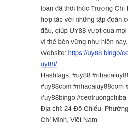
toàn đã thôi thúc Trương Ch
hợp tác với những tập đoàn 
đầu, giúp UY88 vượt qua mọi 
vị thế bền vững như hiện nay.
Website:
https://uy88.bingo/c
uy88/
Hashtags: #uy88 #nhacaiuy8
#uy88com #nhacaiuy88com #
#uy88bingo #ceotruongchiba
Địa chỉ: 24 Đồ Chiểu, Phườn
Chí Minh, Việt Nam