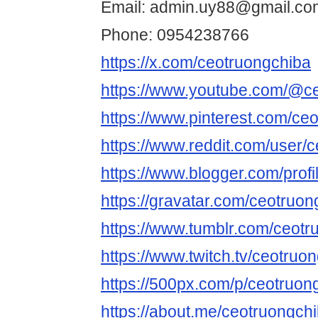
Email: admin.uy88@gmail.co
Phone: 0954238766
https://x.com/ceotruongchiba
https://www.youtube.com/@c
https://www.pinterest.com/ce
https://www.reddit.com/user/
https://www.blogger.com/pro
https://gravatar.com/ceotruon
https://www.tumblr.com/ceotr
https://www.twitch.tv/ceotruo
https://500px.com/p/ceotruon
https://about.me/ceotruongch