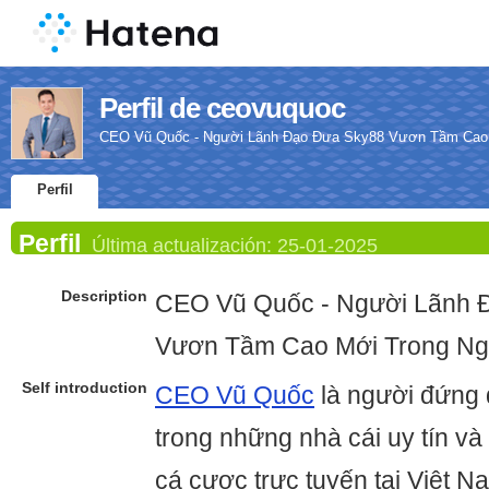
Perfil de ceovuquoc
CEO Vũ Quốc - Người Lãnh Đạo Đưa Sky88 Vươn Tầm Cao
Perfil
Perfil
Última actualización:
25-01-2025
Description
CEO Vũ Quốc - Người Lãnh 
Vươn Tầm Cao Mới Trong N
Self introduction
CEO Vũ Quốc
là người đứng 
trong những nhà cái uy tín và
cá cược trực tuyến tại Việt N