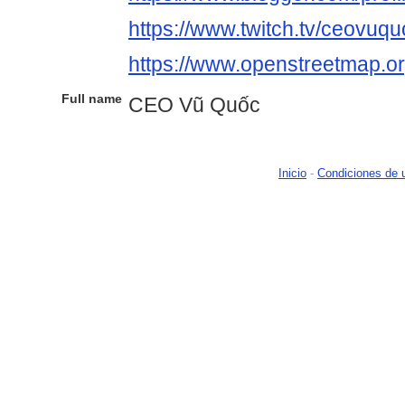
https://www.twitch.tv/ceovuq
https://www.openstreetm
Full name
CEO Vũ Quốc
Inicio
-
Condiciones de 