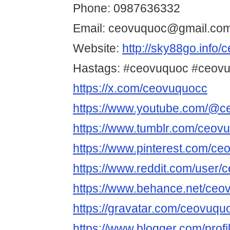
Phone: 0987636332
Email: ceovuquoc@gmail.co
Website:
http://sky88go.info/
Hastags: #ceovuquoc #ceov
https://x.com/ceovuquocc
https://www.youtube.com/@
https://www.tumblr.com/ceov
https://www.pinterest.com/ce
https://www.reddit.com/user/
https://www.behance.net/ceo
https://gravatar.com/ceovuqu
https://www.blogger.com/pro