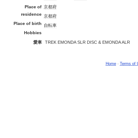
Place of
京都府
residence
京都府
Place of birth
自転車
Hobbies
愛車
TREK EMONDA SLR DISC & EMONDA ALR
Home
-
Terms of 