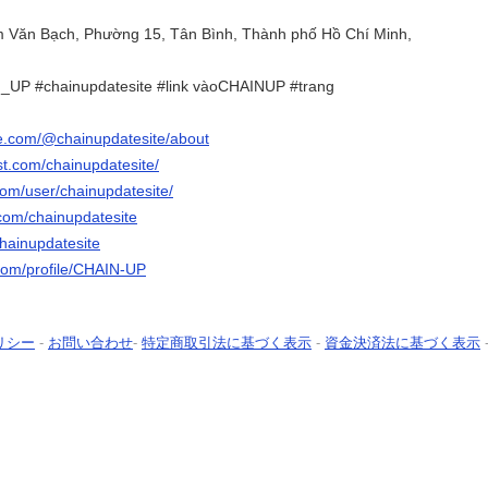
m Văn Bạch, Phường 15, Tân Bình, Thành phố Hồ Chí Minh,
UP #chainupdatesite #link vàoCHAINUP #trang
e.com/@chainupdatesite/about
st.com/chainupdatesite/
com/user/chainupdatesite/
.com/chainupdatesite
chainupdatesite
com/profile/CHAIN-UP
リシー
-
お問い合わせ
-
特定商取引法に基づく表示
-
資金決済法に基づく表示