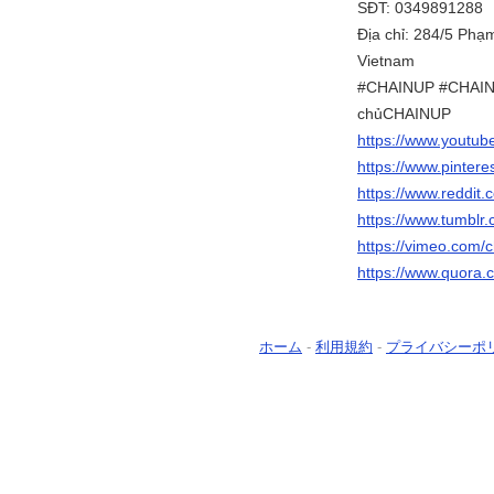
SĐT: 0349891288
Địa chỉ: 284/5 Phạ
Vietnam
#CHAINUP #CHAIN_
chủCHAINUP
https://www.youtub
https://www.pintere
https://www.reddit.
https://www.tumblr
https://vimeo.com/
https://www.quora.
ホーム
-
利用規約
-
プライバシーポ