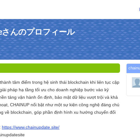
esiteさんのプロフィール
chai
ành tâm điểm trong hệ sinh thái blockchain khi liên tục cập
giải pháp hạ tầng tối ưu cho doanh nghiệp bước vào kỷ
ền tảng vận hành ổn định, bảo mật dữ liệu vượt trội và khả
hoạt, CHAINUP nổi bật như một sự kiện công nghệ đáng chú
óng về blockchain, góp phần định hình xu hướng chuyển đổi
:
https://www.chainupdate.site/
inupdatesite