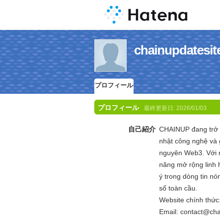
chainupdat
プロフィール
プロフィール
最終更新日:
2026/01/03
自己紹介
CHAINUP đang trở th
nhật công nghệ và 
nguyên Web3. Với n
năng mở rộng linh 
ý trong dòng tin n
số toàn cầu.
Website chính thức
Email: contact@cha