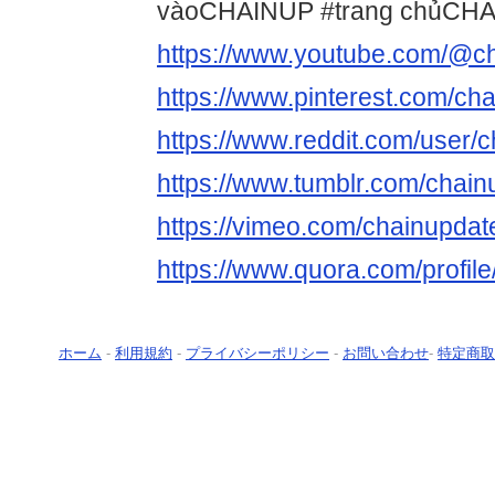
vàoCHAINUP #trang chủCH
https://www.youtube.com/@ch
https://www.pinterest.com/cha
https://www.reddit.com/user/c
https://www.tumblr.com/chain
https://vimeo.com/chainupdat
https://www.quora.com/profi
ホーム
-
利用規約
-
プライバシーポリシー
-
お問い合わせ
-
特定商取