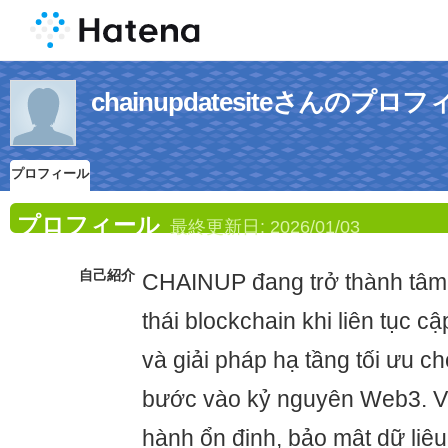
chainupdatesiteさんのプロ
プロフィール
プロフィール
最終更新日:
2026/01/03
自己紹介
CHAINUP đang trở thành tâm 
thái blockchain khi liên tục c
và giải pháp hạ tầng tối ưu c
bước vào kỷ nguyên Web3. V
hành ổn định, bảo mật dữ liệu