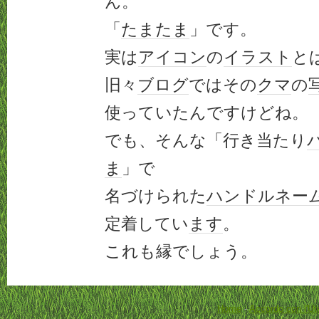
ん。
「
たまたま
」です。
実は
アイコン
の
イラスト
と
旧々
ブログ
ではその
クマ
の
使っていたんですけどね。
でも、そんな「行き当たり
ま
」で
名づけられた
ハンドルネー
定着してい
ます
。
これも縁でしょう。
Home
-
Accordo con l'Ut