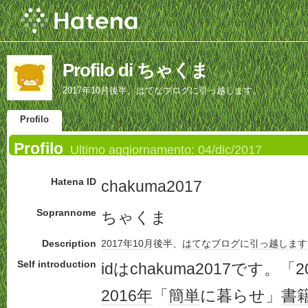
Profilo di ちゃくま
2017年10月後半、はてなブログに引っ越します。
Profilo
Profilo
Ultimo aggiornamento:
04/dic/2017
Hatena ID
chakuma2017
Soprannome
ちゃくま
Description
2017年
10月
後半、
はてなブログ
に
引っ越し
ます
Self introduction
id
はchakuma2017です。「
2016年
「
簡単
に暮らせ」
書