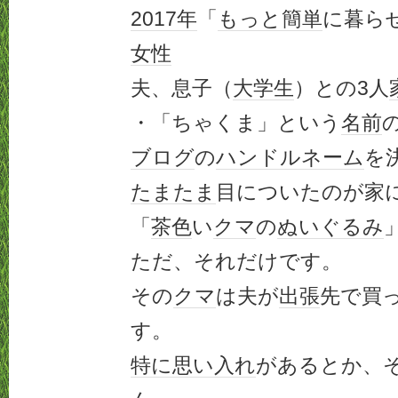
2017年
「
もっと
簡単
に暮ら
女性
夫、息子（
大学生
）との3人
・「ちゃくま」という
名前
ブログ
の
ハンドルネーム
を
たまたま
目についたのが家
「
茶色
い
クマ
の
ぬいぐるみ
ただ、それだけです。
その
クマ
は夫が
出張
先で買
す。
特に
思い入れ
があるとか、