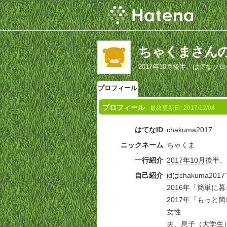
ちゃくまさん
2017年10月後半、はてなブ
プロフィール
プロフィール
最終更新日:
2017/12/04
はてなID
chakuma2017
ニックネーム
ちゃくま
一行紹介
2017年
10月
後半、
自己紹介
id
はchakuma20
2016年
「
簡単
に暮
2017年
「
もっと
簡
女性
夫、息子（
大学生