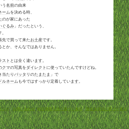
いう
名前
の由来
ネーム
を決める時、
たのが家にあった
いぐるみ
」だったという、
す。
張
先で買って来た
お土産
です。
るとか、そんなではありません。
。
ラスト
とは全く違い
ます
。
の
クマ
の
写真
を
ダイレクト
に使っていたんですけどね。
き当たり
バッタ
リの
たまたま
」で
ドルネーム
も今ではすっかり定着してい
ます
。
。
リシー
-
お問い合わせ
-
特定商取引法に基づく表示
-
資金決済法に基づく表示