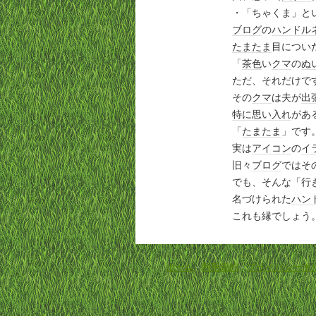
・「ちゃくま」と
ブログ
の
ハンドル
たまたま
目につい
「
茶色
い
クマ
の
ぬ
ただ、それだけで
その
クマ
は夫が
出
特に
思い入れ
があ
「
たまたま
」です
実は
アイコン
の
イ
旧々
ブログ
ではそ
でも、そんな「行
名づけられた
ハン
これも縁でしょう
ホーム
-
利用規約
-
プライバシーポ