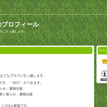
のプロフィール
ログに引っ越します。
ちゃ
はてなブログ
に
引っ越し
ます
。
17です。「2017」がつき
ます
。
らせ」
書籍
出版
単
に暮らせ」
書籍
出版
）との3人
家族
です。