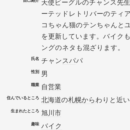
自己紹介
天使ビーグルのチャンス先
ーテッドレトリバーのティ
コちゃん猫のテンちゃんと
を更新しています。バイク
ングのネタも混ざります。
氏名
チャン
スパ
パ
性別
男
職業
自営業
住んでいるところ
北海道
の
札幌
から
わりと近い
生まれたところ
旭川市
趣味
バイク