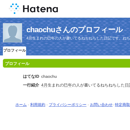
chaochuさんのプロフィール
4月生まれの巳年の人が書いてるねちねちした日記です。ね
プロフィール
プロフィール
はてなID
chaochu
一行紹介
4月
生まれの
巳年
の人が書いてるねちねちした
日
ホーム
-
利用規約
-
プライバシーポリシー
-
お問い合わせ
-
特定商取