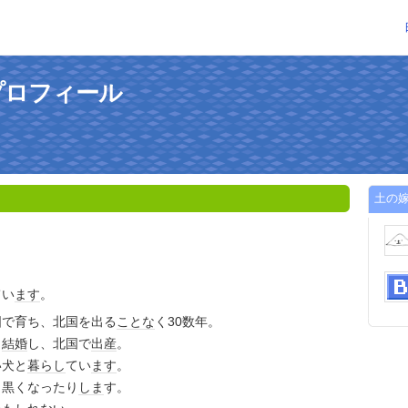
プロフィール
土の
てい
ます
。
国で育ち、北国を出る
ことな
く30数年。
と
結婚
し、北国で
出産
。
い犬と
暮らし
てい
ます
。
、黒くなったり
しま
す。