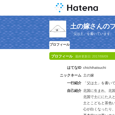
土の嫁さんの
「父は土」を書いています。
プロフィール
プロフィール
最終更新日:
2017/08/09
はてなID
chichihatsuchi
ニックネーム
土の嫁
一行紹介
「父は土」を書い
自己紹介
北国に生
まれ
、北
北国で土ににた人
土とこどもと
茶色
心が白くなったり