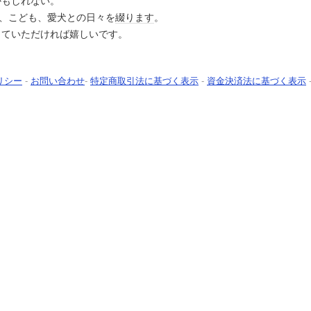
かもしれない。
)、こども、愛犬との日々を
綴り
ます
。
っていただければ嬉しいです。
リシー
-
お問い合わせ
-
特定商取引法に基づく表示
-
資金決済法に基づく表示