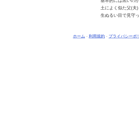
基本的
には黒いの
土によく似た父(夫
生ぬるい目で見守
ホーム
-
利用規約
-
プライバシーポ