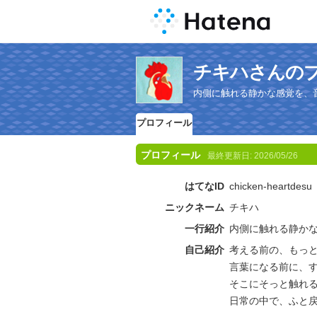
チキハさんの
内側に触れる静かな感覚を、
プロフィール
プロフィール
最終更新日:
2026/05/26
はてなID
chicken-heartdesu
ニックネーム
チキハ
一行紹介
内側に触れる静か
自己紹介
考える前の、もっ
言葉になる前に、
そこにそっと触れ
日常の中で、ふと