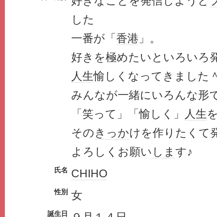
好きなことを発信しようと
した
一番が「
香港
」。
好きを極めたいといろいろ
人生
愉しくなってきました
みんなが一緒にいろんな形
「笑って」「愉しく」
人生
その
きっか
けを作りたくて
よろしくお願い
しま
す♪
氏名
CHIHO
性別
女
誕生日