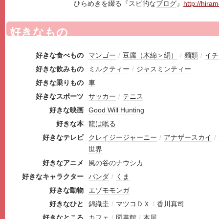
ひらめきを綴る『スピ的な
ブログ
』
http://hiram
好きなもの
好きな食べもの
マンゴー
/
豆腐（木綿＞絹）
/
麺類
/
イチ
好きな飲みもの
ミルクティー
/
ジャスミンティー
好きな乗りもの
車
好きなスポーツ
サッカー
/
テニス
好きな映画
Good Will Hunting
好きな本
龍は眠る
好きなテレビ
クレイジージャーニー
/
アナザースカイ
/
世界
好きなアニメ
風の谷のナウシカ
好きなキャラクター
パンダ
/
くま
好きな動物
エゾモモンガ
好きなひと
錦織圭
/
マツコＤＸ
/
香川真司
好きなところ
カフェ
/
図書館
/
本屋