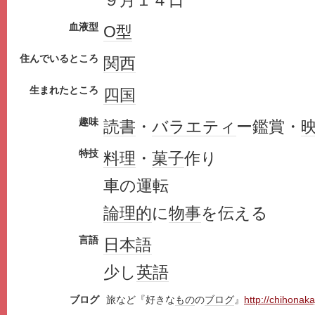
９月１４日
血液型
O型
住んでいるところ
関西
生まれたところ
四国
趣味
読書
・
バラエティ
ー鑑賞・
特技
料理
・
菓子
作り
車の運転
論理的
に
物事
を伝える
言語
日本語
少し
英語
ブログ
旅など『好きな
もの
の
ブログ
』
http://chihonak