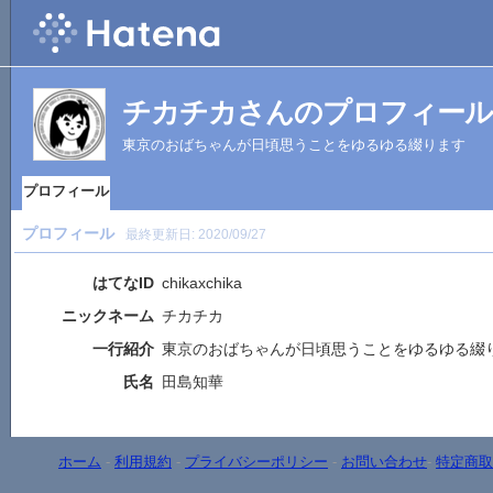
チカチカさんのプロフィール
東京のおばちゃんが日頃思うことをゆるゆる綴ります
プロフィール
プロフィール
最終更新日:
2020/09/27
はてなID
chikaxchika
ニックネーム
チカチカ
一行紹介
東京のおばちゃんが日頃思うことをゆるゆる綴
氏名
田島知華
ホーム
-
利用規約
-
プライバシーポリシー
-
お問い合わせ
-
特定商取