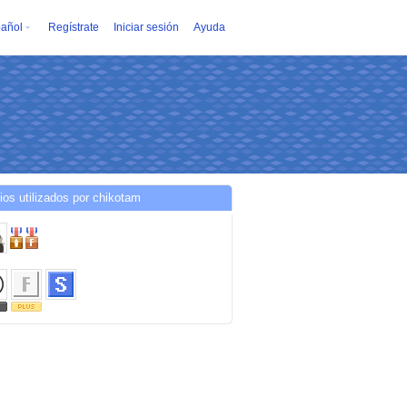
añol
Regístrate
Iniciar sesión
Ayuda
ios utilizados por chikotam