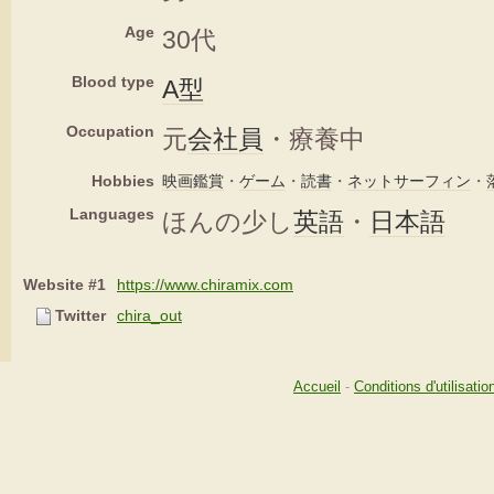
Age
30代
Blood type
A型
Occupation
元
会社員
・療養中
Hobbies
映画鑑賞
・
ゲーム
・
読書
・
ネットサーフィン
・
Languages
ほんの少し
英語
・
日本語
Website #1
https://www.chiramix.com
Twitter
chira_out
Accueil
-
Conditions d'utilisatio