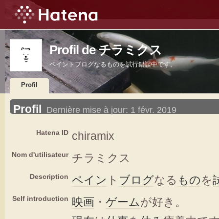
Profil de チラミクス
ペイントブログなるものを試行錯誤中です。
Profil
Profil
Dernière mise à jour:
1 févr. 2019
Hatena ID
chiramix
Nom d'utilisateur
チラミクス
Description
ペイン
ト
ブログ
なる
もの
を
Self introduction
映画
・
ゲーム
が好き。