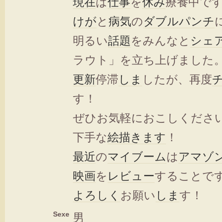
現在
は
仕事
を
休み
療養中で
けが
と
病気
の
ダブル
パンチ
明るい
話題
をみんなと
シェ
ラウト」を立ち上げました
更新
停滞
しま
したが、再度
す！
ぜひお気軽におこしください
下手な
絵描き
ます
！
最近
の
マイブーム
は
アマゾ
映画
を
レビュー
することです
よろしく
お願い
しま
す！
Sexe
男