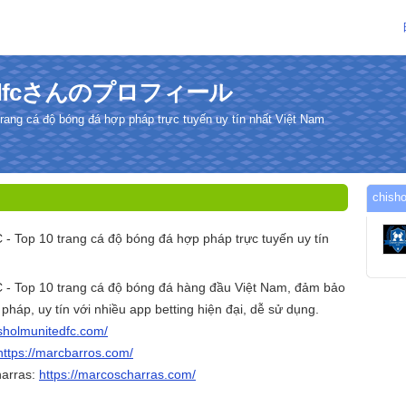
itedfcさんのプロフィール
trang cá độ bóng đá hợp pháp trực tuyến uy tín nhất Việt Nam
chis
 - Top 10 trang cá độ bóng đá hợp pháp trực tuyến uy tín
 - Top 10 trang cá độ bóng đá hàng đầu Việt Nam, đảm bảo
pháp, uy tín với nhiều app betting hiện đại, dễ sử dụng.
isholmunitedfc.com/
https://marcbarros.com/
arras:
https://marcoscharras.com/