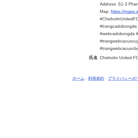
Address: 51-3 Pha
Map:
https://maps
#ChisholmUnitedFC
#trangcadobongda 
#webcadobongda 
#trangwebcacuocuy
#trangwebcacuocb
氏名
Chisholm United F
ホーム
-
利用規約
-
プライバシーポ