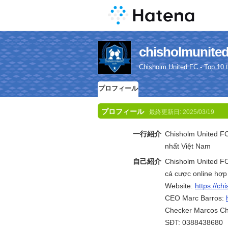
chisholmun
Chisholm United FC - Top 10 
プロフィール
プロフィール
最終更新日:
2025/03/19
一行紹介
Chisholm United FC
nhất Việt Nam
自己紹介
Chisholm United FC
cá cược online hợp 
Website:
https://ch
CEO Marc Barros:
Checker Marcos Ch
SĐT: 0388438680