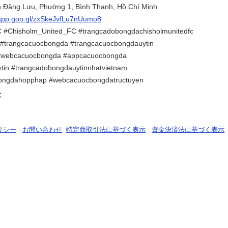
n Đăng Lưu, Phường 1, Bình Thạnh, Hồ Chí Minh
.app.goo.gl/zxSkeJvfLu7nUumo8
 #Chisholm_United_FC #trangcadobongdachisholmunitedfc
#trangcacuocbongda #trangcacuocbongdauytin
#webcacuocbongda #appcacuocbongda
tin #trangcadobongdauytinnhatvietnam
ongdahopphap #webcacuocbongdatructuyen
C
リシー
-
お問い合わせ
-
特定商取引法に基づく表示
-
資金決済法に基づく表示