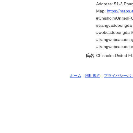
Address: 51-3 Pha
Map:
https://maps
#ChisholmUnitedFC
#trangcadobongda 
#webcadobongda 
#trangwebcacuocuy
#trangwebcacuocb
氏名
Chisholm United F
ホーム
-
利用規約
-
プライバシーポ