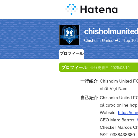
chisholmun
Chisholm United FC - Top 10 
プロフィール
プロフィール
最終更新日:
2025/03/19
一行紹介
Chisholm United FC
nhất Việt Nam
自己紹介
Chisholm United FC
cá cược online hợp 
Website:
https://ch
CEO Marc Barros:
Checker Marcos Ch
SĐT: 0388438680