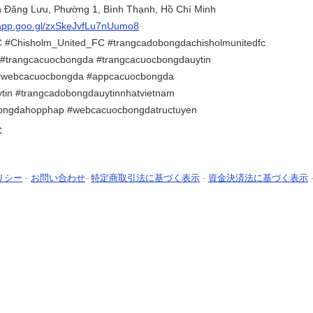
n Đăng Lưu, Phường 1, Bình Thạnh, Hồ Chí Minh
.app.goo.gl/zxSkeJvfLu7nUumo8
 #Chisholm_United_FC #trangcadobongdachisholmunitedfc
#trangcacuocbongda #trangcacuocbongdauytin
#webcacuocbongda #appcacuocbongda
tin #trangcadobongdauytinnhatvietnam
ongdahopphap #webcacuocbongdatructuyen
C
リシー
-
お問い合わせ
-
特定商取引法に基づく表示
-
資金決済法に基づく表示