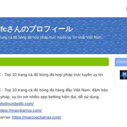
itedfcさんのプロフィール
trang cá độ bóng đá hợp pháp trực tuyến uy tín nhất Việt Nam
chis
 - Top 10 trang cá độ bóng đá hợp pháp trực tuyến uy tín
 - Top 10 trang cá độ bóng đá hàng đầu Việt Nam, đảm bảo
pháp, uy tín với nhiều app betting hiện đại, dễ sử dụng.
isholmunitedfc.com/
https://marcbarros.com/
arras:
https://marcoscharras.com/