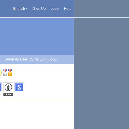
English
Sign Up
Login
Help
Services used by おっかしゃん