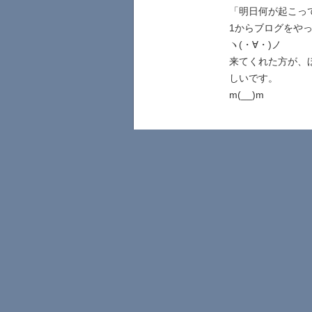
「明日何が起こっ
1からブログをや
ヽ(・∀・)ノ
来てくれた方が、
しいです。
m(__)m