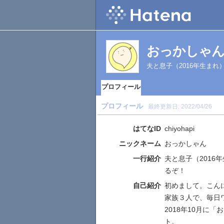
おっかしゃ
夫と息子（2016年生ま
プロフィール
プロフィール
最終更新日:
2022/04/26
はてなID
chiyohapi
ニックネーム
おっかしゃん
一行紹介
夫と息子（201
るぞ！
自己紹介
初めまして。こんにち
家族３人で、毎日
2018年10月に
ト。