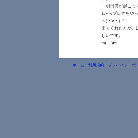
「明日何が起こっ
1からブログをや
ヽ(・∀・)ノ
来てくれた方が、
しいです。
m(__)m
ホーム
-
利用規約
-
プライバシーポ