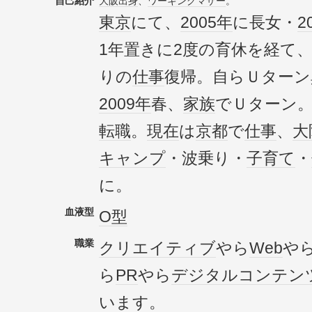
自己紹介
大阪出身
、
ワーキング
マザー
。
東京
にて、
2005年
に長女・
2
1年置きに2度の育休を経て
りの
仕事
復帰。自らＵターン
2009年
春、
家族
でＵターン。
転職
。
現在
は
京都
で
仕事
、
大
キャンプ
・波乗り・
子育て
・
に。
血液型
O型
職業
クリエイティブ
やら
Web
や
ら
PR
やら
デジタル
コンテン
います。