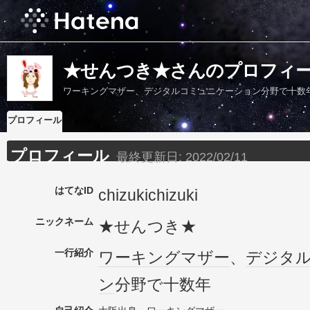
★せんつき★さんのプロフィ
ワーキングマザー、デジタルコミュニケーション分野で十数
プロフィール
プロフィール
最終更新日:
2022/02/11
はてなID
chizukichizuki
ニックネーム
★せんつき★
一行紹介
ワーキング
マザー
、
デジタ
ン
分野で十数年