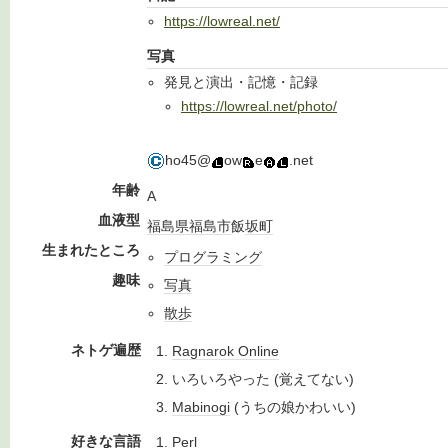
https://lowreal.net/
写真
発見と演出・記憶・記録
https://lowreal.net/photo/
ho45@
ow
e
.net
年齢
A
血液型
福島県
福島市
飯
坂町
生まれたところ
プログラミング
趣味
写真
散歩
ネトゲ遍歴
Ragnarok Online
いろいろやった (覚えてない)
Mabinogi
(うちの娘かわいい)
好きな言語
Perl