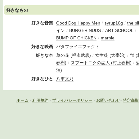
好きなもの
好きな音楽
Good Dog Happy Men
/
syrup16g
/
the pi
イン
/
BURGER NUDS
/
ART-SCHOOL
/
BUMP OF CHICKEN
/
marble
好きな映画
バタフライエフェクト
好きな本
草の花 (福永武彦)
/
女生徒 (太宰治)
/
蛍 
春樹)
/
スプートニクの恋人 (村上春樹)
/
治)
好きなひと
八車文乃
ホーム
-
利用規約
-
プライバシーポリシー
-
お問い合わせ
-
特定商取