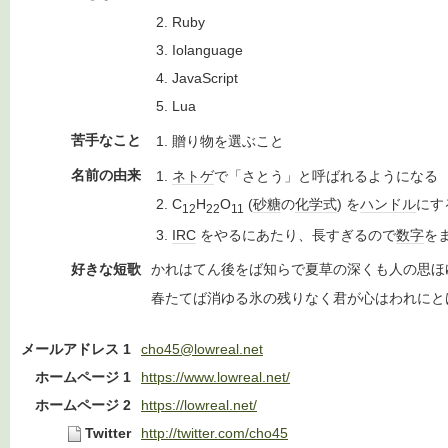
Ruby
Iolanguage
JavaScript
Lua
苦手なこと
贈り物を選ぶこと
名前の由来
ネトゲ
で「さとう」と呼ばれるようになる
C
H
O
(
砂糖
の
化学式
) を
ハンドル
にす
12
22
11
IRC
をやるにあたり、長すぎるので
数字
を
好きな短歌
かれはてん後をば知らで夏草の深くも人の思ほゆ
春たてば消ゆる氷の残りなく君が心はわれにとけ
メールアドレス 1
cho45@lowreal.net
ホームページ 1
https://www.lowreal.net/
ホームページ 2
https://lowreal.net/
Twitter
http://twitter.com/cho45