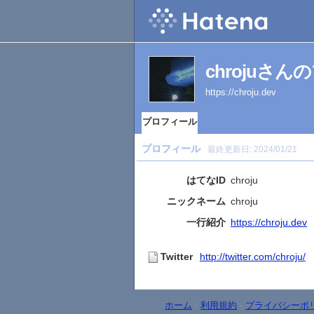
chrojuさ
https://chroju.dev
プロフィール
プロフィール
最終更新日:
2024/01/21
はてなID
chroju
ニックネーム
chroju
一行紹介
https://chroju.dev
Twitter
http://twitter.com/chroju/
ホーム
-
利用規約
-
プライバシーポ