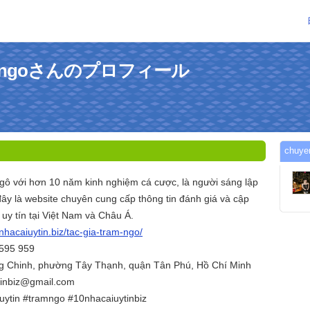
tramngoさんのプロフィール
chu
ô với hơn 10 năm kinh nghiệm cá cược, là người sáng lập
đây là website chuyên cung cấp thông tin đánh giá và cập
 uy tín tại Việt Nam và Châu Á.
0nhacaiuytin.biz/tac-gia-tram-ngo/
 595 959
ng Chinh, phường Tây Thạnh, quận Tân Phú, Hồ Chí Minh
tinbiz@gmail.com
uytin #tramngo #10nhacaiuytinbiz