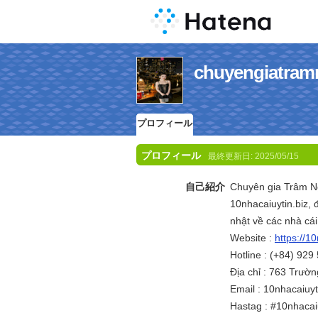
chuyengia
プロフィール
プロフィール
最終更新日:
2025/05/15
自己紹介
Chuyên gia Trâm Ng
10nhacaiuytin.biz, 
nhật về các nhà cái
Website :
https://1
Hotline : (+84) 929
Địa chỉ : 763 Trườ
Email : 10nhacaiuy
Hastag : #10nhacai