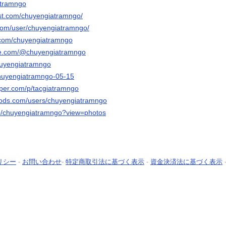
atramngo
est.com/chuyengiatramngo/
.com/user/chuyengiatramngo/
.com/chuyengiatramngo
be.com/@chuyengiatramngo
huyengiatramngo
/chuyengiatramngo-05-15
aper.com/p/tacgiatramngo
mods.com/users/chuyengiatramngo
/p/chuyengiatramngo?view=photos
リシー
-
お問い合わせ
-
特定商取引法に基づく表示
-
資金決済法に基づく表示