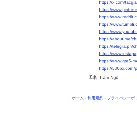
https://x.com/tacgi
https://www.pinter
https://www.reddit
https://www.tumblr
https://www.youtu
https://about.me/c
https://telegra.ph
https://www.instap
https://www.gta5-
https://500px.com
氏名
Trâm Ngô
ホーム
-
利用規約
-
プライバシーポ