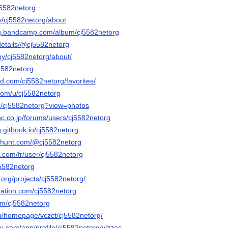
j5582netorg
tv/cj5582netorg/about
rg.bandcamp.com/album/cj5582netorg
/details/@cj5582netorg
by/cj5582netorg/about/
j5582netorg
d.com/cj5582netorg/favorites/
.com/u/cj5582netorg
p/cj5582netorg?view=photos
inc.co.jp/forums/users/cj5582netorg
g.gitbook.io/cj5582netorg
cthunt.com/@cj5582netorg
.com/fr/user/cj5582netorg
j5582netorg
.org/projects/cj5582netorg/
nation.com/cj5582netorg
com/cj5582netorg
om/homepage/vczct/cj5582netorg/
eau.com/app/profile/cj5582netorg/vizzes