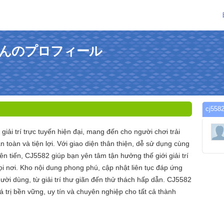
orgさんのプロフィール
cj5
giải trí trực tuyến hiện đại, mang đến cho người chơi trải
toàn và tiện lợi. Với giao diện thân thiện, dễ sử dụng cùng
ên tiến, CJ5582 giúp bạn yên tâm tận hưởng thế giới giải trí
i nơi. Kho nội dung phong phú, cập nhật liên tục đáp ứng
ời dùng, từ giải trí thư giãn đến thử thách hấp dẫn. CJ5582
á trị bền vững, uy tín và chuyên nghiệp cho tất cả thành