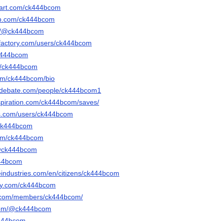
tart.com/ck444bcom
ab.com/ck444bcom
om/@ck444bcom
factory.com/users/ck444bcom
ck444bcom
t/u/ck444bcom
com/ck444bcom/bio
sedebate.com/people/ck444bcom1
spiration.com/ck444bcom/saves/
ds.com/users/ck444bcom
/ck444bcom
.com/ck444bcom
n/@ck444bcom
444bcom
ceindustries.com/en/citizens/ck444bcom
nvy.com/ck444bcom
g.com/members/ck444bcom/
.com/@ck444bcom
k444bcom