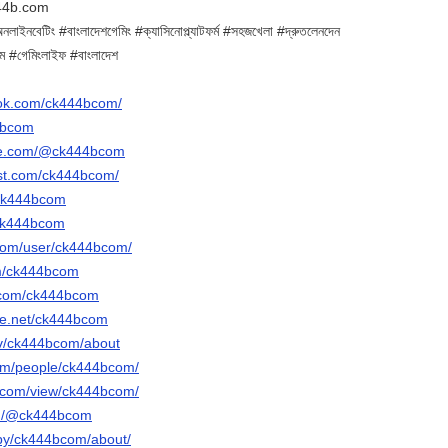
44b.com
াইনবেটিং #বাংলাদেশগেমিং #ক্যাসিনোপ্ল্যাটফর্ম #সহজখেলা #দ্রুতলেনদেন
ম #গেমিংলাইফ #বাংলাদেশ
ook.com/ck444bcom/
4bcom
ube.com/@ck444bcom
est.com/ck444bcom/
/ck444bcom
/ck444bcom
.com/user/ck444bcom/
om/ck444bcom
r.com/ck444bcom
ce.net/ck444bcom
.tv/ck444bcom/about
.com/people/ck444bcom/
le.com/view/ck444bcom/
om/@ck444bcom
/by/ck444bcom/about/