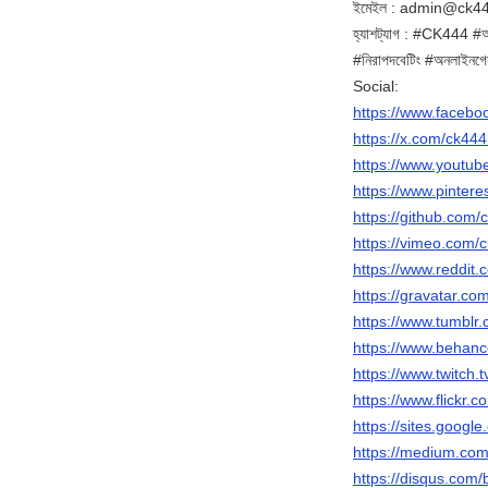
ইমেইল : admin@ck4
হ্যাশট্যাগ : #CK444 #অনল
#নিরাপদবেটিং #অনলাইনগে
Social:
https://www.faceb
https://x.com/ck44
https://www.yout
https://www.pinter
https://github.com
https://vimeo.com
https://www.reddit
https://gravatar.c
https://www.tumbl
https://www.behan
https://www.twitch
https://www.flickr
https://sites.goog
https://medium.c
https://disqus.com