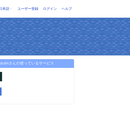
日本語
ユーザー登録
ログイン
ヘルプ
44bcomさんの使っているサービス