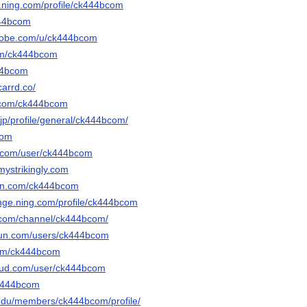
ilm.ning.com/profile/ck444bcom
k444bcom
adobe.com/u/ck444bcom
om/ck444bcom
444bcom
arrd.co/
r.com/ck444bcom
jp/profile/general/ck444bcom/
com
.com/user/ck444bcom
mystrikingly.com
an.com/ck444bcom
ange.ning.com/profile/ck444bcom
te.com/channel/ck444bcom/
run.com/users/ck444bcom
.com/ck444bcom
oud.com/user/ck444bcom
ck444bcom
.edu/members/ck444bcom/profile/