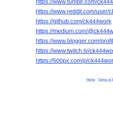
https://www.tumblr.com/ck44
https://www.reddit.com/user/
https://github.com/ck444work
https://medium.com/@ck444w
https://www.blogger.com/pro
https://www.twitch.tv/ck444wo
https://500px.com/p/ck444wo
Home
-
Terms of 