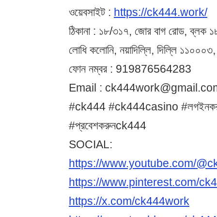
ওয়েবসাইট :
https://ck444.work/
ঠিকানা : ১৮/৩১৭, জোর বাগ রোড, ব্লক ১৮,
লোধি কলোনি, নয়াদিল্লি, দিল্লি ১১০০০৩
ফোন নম্বর : 919876564283
Email : ck444work@gmail.co
#ck444 #ck444casino #লগইনক
#প্রবেশকরুনck444
SOCIAL:
https://www.youtube.com/@
https://www.pinterest.com/ck4
https://x.com/ck444work