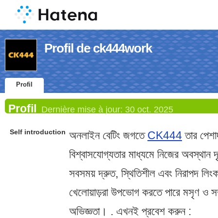
Profil de ck444work
Profil
Profil
Dernière mise à jour:
30 oct. 2025
Self introduction
অনলাইন বেটিং জগতে
CK444
তার পেশাদ
বিশ্বাসযোগ্যতার মাধ্যমে নিজের অবস্থান দৃঢ
সবসময় দ্রুত, স্থিতিশীল এবং নিরাপদ লিংক
খেলোয়াড়রা উপভোগ করতে পারে মসৃণ ও সম্
অভিজ্ঞতা। . এখনই প্রবেশ করুন :