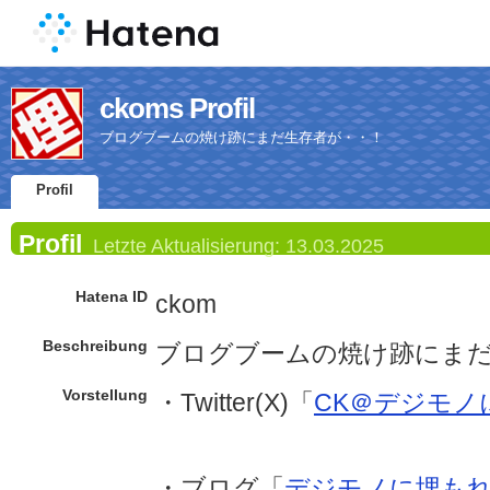
ckoms Profil
ブログブームの焼け跡にまだ生存者が・・！
Profil
Profil
Letzte Aktualisierung:
13.03.2025
Hatena ID
ckom
Beschreibung
ブログブームの焼け跡にま
Vorstellung
・Twitter(X)「
CK＠デジモノ
・ブログ「
デジモノに埋も