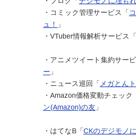
・ブログ「
デジモノに埋も
・コミック管理サービス「
ュ！
」
・VTuber情報解析サービス
・アニメツイート集約サー
ー
」
・ニュース巡回「
メガとん
・Amazon価格変動チェック
ン(Amazon)の友
」
・はてなB「
CKのデジモノ