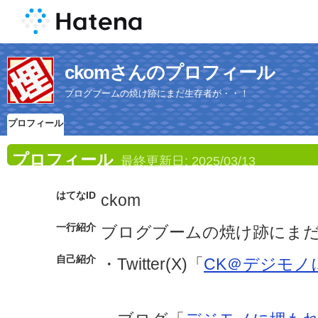
ckomさんのプロフィール
ブログブームの焼け跡にまだ生存者が・・！
プロフィール
プロフィール
最終更新日:
2025/03/13
はてなID
ckom
一行紹介
ブログブームの焼け跡にま
自己紹介
・Twitter(X)「
CK＠デジモノ