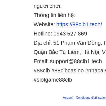
người chơi.
Thông tin liên hệ:
Website:
https://88clb1.tech/
Hotline: 0943 527 869
Địa chỉ: 51 Phạm Văn Đồng,
Quận Bắc Từ Liêm, Hà Nội, V
Email: support@88clb1.tech
#88clb #88clbcasino #nhacai
#slotgame88clb
Accueil
-
Conditions d'utilisatio