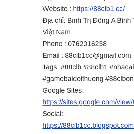
Website :
https://88clb1.cc/
Địa chỉ: Bình Trị Đông A Bình
Việt Nam
Phone : 0762016238
Email : 88clb1cc@gmail.com
Tags: #88clb #88clb1 #nhaca
#gamebaidoithuong #88clbon
Google Sites:
https://sites.google.com/view
Social:
https://88clb1cc.blogspot.co