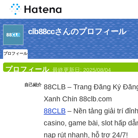
clb88ccさんのプロフィール
プロフィール
プロフィール
最終更新日:
2025/08/04
自己紹介
88CLB – Trang Đăng Ký Đăn
Xanh Chín 88clb.com
88CLB
– Nền tảng giải trí đỉn
casino, game bài, slot hấp dẫn
nạp rút nhanh, hỗ trợ 24/7!