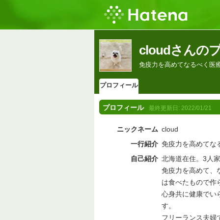
cloudさん
免疫力を高めてなるべく医
プロフィール
プロフィール
最終更新日:
2022/01/21
ニックネーム
cloud
一行紹介
免疫力を高めてな
自己紹介
北海道在住。3人
免疫力を高めて、
は食べたもので作
心身共に健康でい
す。
フリーランス夫婦