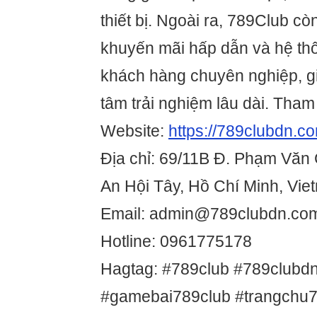
thiết bị. Ngoài ra, 789Club cò
khuyến mãi hấp dẫn và hệ th
khách hàng chuyên nghiệp, g
tâm trải nghiệm lâu dài. Tham 
Website:
https://789clubdn.c
Địa chỉ: 69/11B Đ. Phạm Văn
An Hội Tây, Hồ Chí Minh, Vie
Email: admin@789clubdn.co
Hotline: 0961775178
Hagtag: #789club #789clubd
#gamebai789club #trangchu7