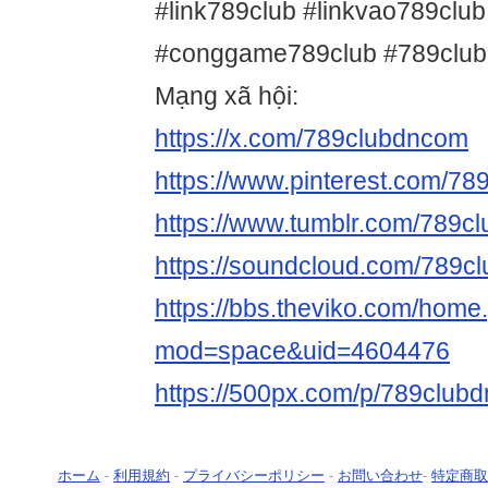
#link789club #linkvao789club
#conggame789club #789club
Mạng xã hội:
https://x.com/789clubdncom
https://www.pinterest.com/7
https://www.tumblr.com/789c
https://soundcloud.com/789c
https://bbs.theviko.com/home
mod=space&uid=4604476
https://500px.com/p/789clu
ホーム
-
利用規約
-
プライバシーポリシー
-
お問い合わせ
-
特定商取