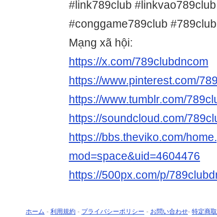
#link789club #linkvao789club
#conggame789club #789club
Mạng xã hội:
https://x.com/789clubdncom
https://www.pinterest.com/7
https://www.tumblr.com/789c
https://soundcloud.com/789c
https://bbs.theviko.com/home
mod=space&uid=4604476
https://500px.com/p/789clu
ホーム
-
利用規約
-
プライバシーポリシー
-
お問い合わせ
-
特定商取