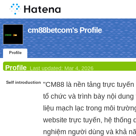
cm88betcom's Profile
Profile
Profile
Last updated:
Mar 4, 2026
Self introduction
"CM88 là nền tảng trực tuyến 
tổ chức và trình bày nội dung
liệu mạch lạc trong môi trườ
website trực tuyến, hệ thống qu
nghiệm người dùng và khả năn