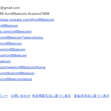
m@gmail.com
88 #cm88betcom #casinoCM88
://www.youtube.com/@cm88betcom
m/cm88betcom
est.com/cm88betcom/
/p/cm88betcom?view=photos
om/cm88betcom
r.com/cm88betcom
r.com/cm88betcom
8betcom
le.com/view/cm88betcom/home
r.com/blog/cm88betcom
.tv/cm88betcom/about
リシー
-
お問い合わせ
-
特定商取引法に基づく表示
-
資金決済法に基づく表示