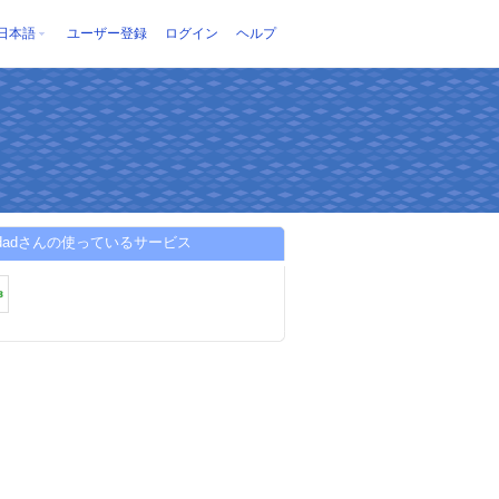
日本語
ユーザー登録
ログイン
ヘルプ
8dadさんの使っているサービス