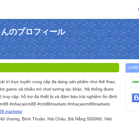
tsさんのプロフィール
cm8
iải trí trực tuyến cung cấp đa dạng sản phẩm như thể thao,
slot game và nhiều trò chơi tương tác khác. Hệ thống được
độ truy cập, hỗ trợ đa thiết bị và đảm bảo trải nghiệm ổn định
#cm88 #nhacaicm88 #cm88markets #nhacaicm88markets
m88.markets/
 Nữ Vương, Bình Thuận, Hải Châu, Đà Nẵng 550000, Việt