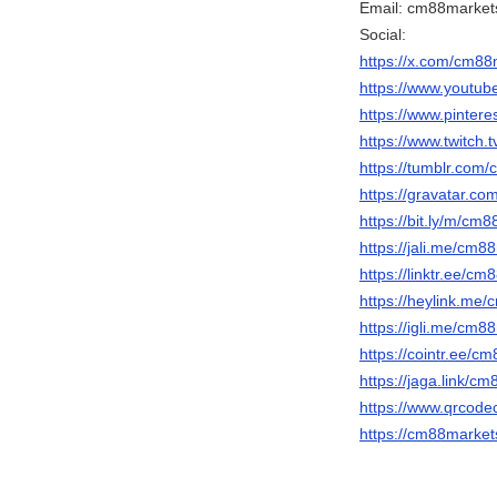
Email: cm88marke
Social:
https://x.com/cm88
https://www.youtu
https://www.pinter
https://www.twitch
https://tumblr.com
https://gravatar.c
https://bit.ly/m/cm
https://jali.me/cm8
https://linktr.ee/c
https://heylink.me
https://igli.me/cm8
https://cointr.ee/c
https://jaga.link/c
https://www.qrcod
https://cm88markets