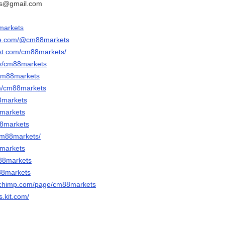
ts@gmail.com
markets
be.com/@cm88markets
est.com/cm88markets/
.tv/cm88markets
/cm88markets
om/cm88markets
88markets
8markets
m88markets
/cm88markets/
8markets
m88markets
m88markets
echimp.com/page/cm88markets
.kit.com/