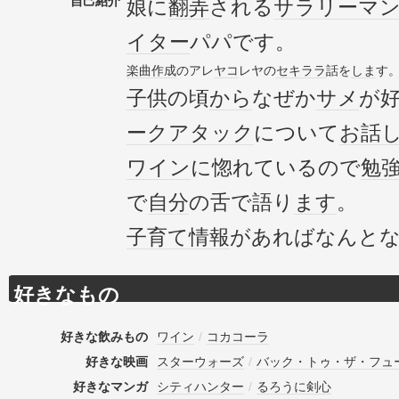
自己紹介
娘に
翻弄
される
サラリーマ
イター
パパです。
楽曲
作成
のアレ
ヤコ
レヤの
セキララ
話を
しま
す
子供
の頃
から
なぜか
サメ
が
ーク
アタック
について
お話
ワイン
に惚れているので
勉
で
自分
の舌で語り
ます
。
子育て
情報
があればなんとな
好きなもの
好きな飲みもの
ワイン
/
コカコーラ
好きな映画
スターウォーズ
/
バック・トゥ・ザ・フュ
好きなマンガ
シティハンター
/
るろうに剣心