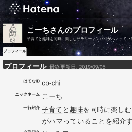
こーちさんのプロフィール
子育てと趣味を同時に楽しむサラリーマンパパがハマってい
プロフィール
プロフィール
最終更新日:
2019/09/05
はてなID
co-chi
ニックネーム
こーち
一行紹介
子育て
と
趣味
を同時に楽しむ
がハマっていることを紹介