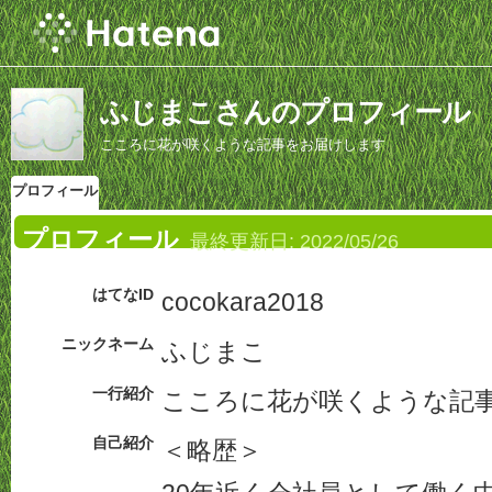
ふじまこさんのプロフィール
こころに花が咲くような記事をお届けします
プロフィール
プロフィール
最終更新日:
2022/05/26
はてなID
cocokara2018
ニックネーム
ふじまこ
一行紹介
こころに花が咲くような記
自己紹介
＜略歴＞