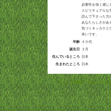
必要性を強く感じ
スピリチュアルな学
読んで下さった方
あなたらしさがあ
気づくキッカケと
幸いです。
年齢
４０代
誕生日
３月
住んでいるところ
日本
生まれたところ
日本
ホーム
-
利用規約
-
プライバシーポ