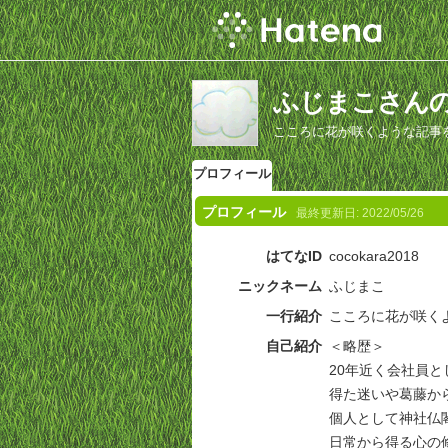
ふじまこさん
こころに花が咲くような記事
プロフィール
プロフィール
最終更新日:
2022/05/26
はてなID
cocokara2018
ニックネーム
ふじまこ
一行紹介
こころに花が咲く
自己紹介
＜略歴＞
20年近く会社員と
得た迷いや葛藤か
個人として神社仏
日常から得る心の