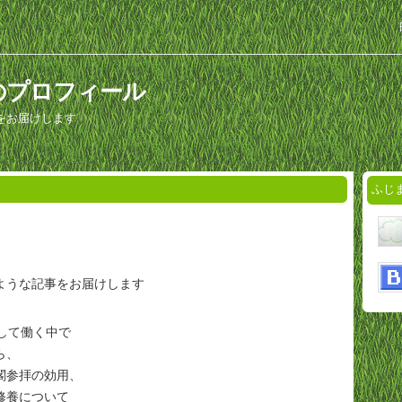
のプロフィール
をお届けします
ふじ
ような記事をお届けします
して働く中で
ら、
閣参拝の効用、
修養について