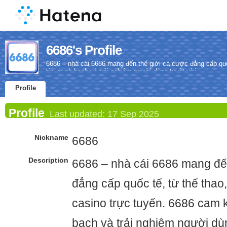
6686's Profile
6686 – nhà cái 6686 mang đến thế giới cá cược đẳng cấp quố
tín, minh bạch và trải nghiệm người dùng tuyệt vời
Profile
Profile
Last updated:
17 Sep 2025
Nickname
6686
Description
6686 – nhà cái 6686 mang đế
đẳng cấp quốc tế, từ thể thao
casino trực tuyến. 6686 cam k
bạch và trải nghiệm người dùn