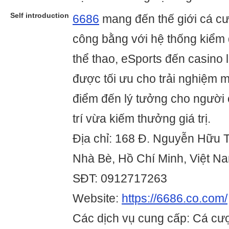
Self introduction
6686
mang đến thế giới cá c
công bằng với hệ thống kiểm 
thể thao, eSports đến casino l
được tối ưu cho trải nghiệm 
điểm đến lý tưởng cho người 
trí vừa kiếm thưởng giá trị.
Địa chỉ: 168 Đ. Nguyễn Hữu 
Nhà Bè, Hồ Chí Minh, Việt N
SĐT: 0912717263
Website:
https://6686.co.com/
Các dịch vụ cung cấp: Cá cượ