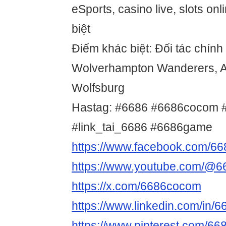
eSports, casino live, slots on
biệt
Điểm khác biệt: Đối tác chính
Wolverhampton Wanderers, 
Wolfsburg
Hastag: #6686 #6686cocom 
#link_tai_6686 #6686game
https://www.facebook.com/6
https://www.youtube.com/@
https://x.com/6686cocom
https://www.linkedin.com/in/
https://www.pinterest.com/6