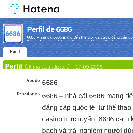
Perfil de 6686
6686 – nhà cái 6686 mang đến thế giới cá cược đẳng cấp quố
tín, minh bạch và trải nghiệm người dùng tuyệt vời
Perfil
Perfil
Última actualización:
17-09-2025
Apodo
6686
Description
6686 – nhà cái 6686 mang đế
đẳng cấp quốc tế, từ thể thao
casino trực tuyến. 6686 cam k
bạch và trải nghiệm người dùn